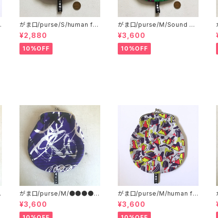
がま口/purse/S/human fer
がま口/purse/M/Sound W
tilizer AB
ave
¥2,880
¥3,600
10%OFF
10%OFF
■
がま口/purse/M/●●●●●
がま口/purse/M/human fe
●●●●
rtilizer
¥3,600
¥3,600
10%OFF
10%OFF