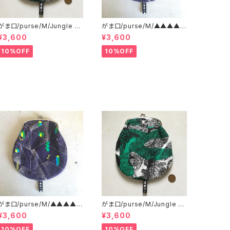
がま口/purse/M/Jungle H
がま口/purse/M/▲▲▲▲
ere
▲?▲▲▲ AB
¥3,600
¥3,600
10%OFF
10%OFF
がま口/purse/M/▲▲▲▲
がま口/purse/M/Jungle H
▲?▲▲▲ AB
ere
¥3,600
¥3,600
10%OFF
10%OFF