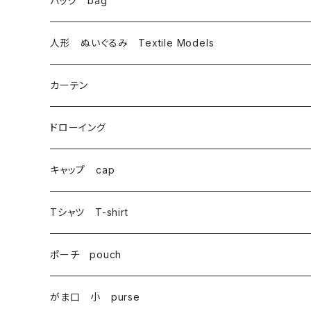
バッグ bag
トートバッグ totebag
人形 ぬいぐるみ Textile Models
サコッシュ Sacoche
カーテン
がま口 大 mini bag
ドローイング
巾着 Drawstring
キャップ cap
Tシャツ T-shirt
ポーチ pouch
がま口 小 purse