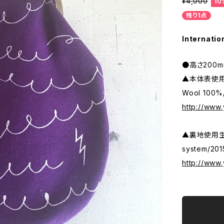
¥4,000
10
残り1点
Internatio
●高さ200m
▲本体表使用
Wool 100
http://www
▲裏地使
system/2
http://www