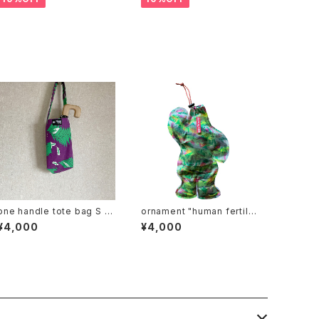
one handle tote bag S ワ
ornament "human fertiliz
ンハンドル トートバッグ u
er"
¥4,000
¥4,000