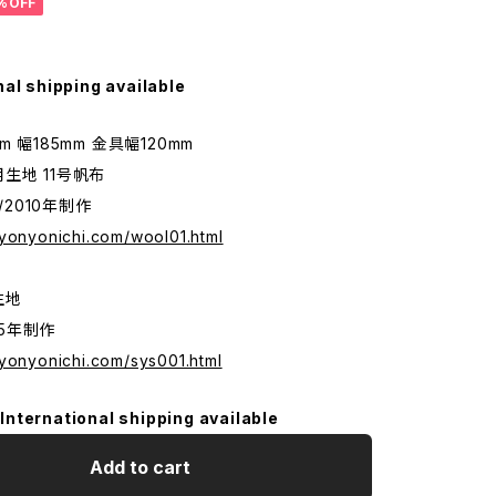
%OFF
nal shipping available
m 幅185mm 金具幅120mm
生地 11号帆布
%/2010年制作
.yonyonichi.com/wool01.html
用生地
015年制作
.yonyonichi.com/sys001.html
International shipping available
Add to cart