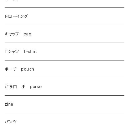
がま口 大 mini bag
ドローイング
巾着 Drawstring
キャップ cap
Tシャツ T-shirt
ポーチ pouch
がま口 小 purse
zine
パンツ