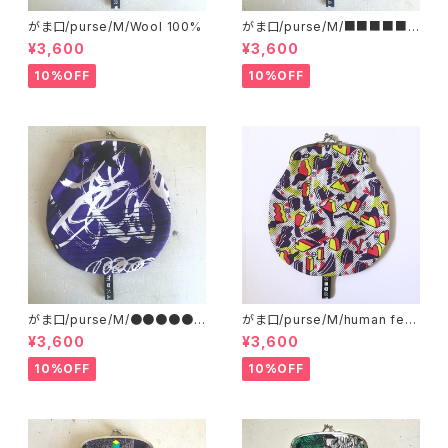
がま口/purse/M/Wool 100%
がま口/purse/M/■■■■■
■■■ AB
¥3,600
¥3,600
10%OFF
10%OFF
がま口/purse/M/●●●●●
がま口/purse/M/human ferti
●●●●
lizer
¥3,600
¥3,600
10%OFF
10%OFF