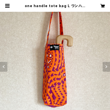
one handle tote bag L ワンハン
ドル トートバッグ a | 441SHOP