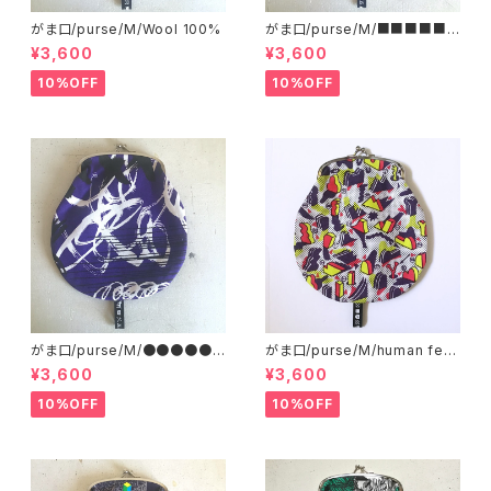
がま口/purse/M/Wool 100%
がま口/purse/M/■■■■■
■■■ AB
¥3,600
¥3,600
10%OFF
10%OFF
がま口/purse/M/●●●●●
がま口/purse/M/human ferti
●●●●
lizer
¥3,600
¥3,600
10%OFF
10%OFF