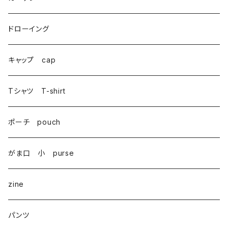
がま口 大 mini bag
ドローイング
巾着 Drawstring
キャップ cap
Tシャツ T-shirt
ポーチ pouch
がま口 小 purse
zine
パンツ