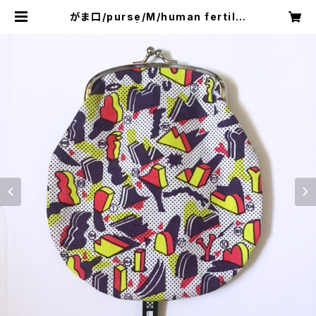
がま口/purse/M/human fertiliz
er | 441SHOP