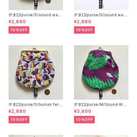
がま口/purse/S/sound wav
がま口/purse/S/sound wav
e
e B
¥2,880
¥2,880
10%OFF
10%OFF
がま口/purse/S/human fertil
がま口/purse/M/Sound Wav
izer AB
e
¥2,880
¥3,600
10%OFF
10%OFF