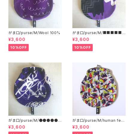
がま口/purse/M/Wool 100%
がま口/purse/M/■■■■■
■■■ AB
¥3,600
¥3,600
10%OFF
10%OFF
がま口/purse/M/●●●●●
がま口/purse/M/human ferti
●●●●
lizer
¥3,600
¥3,600