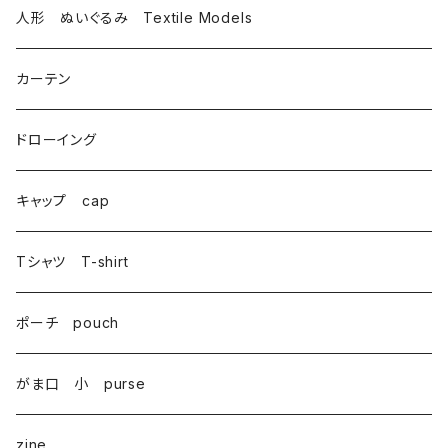
トートバッグ totebag
人形 ぬいぐるみ Textile Models
サコッシュ Sacoche
カーテン
がま口 大 mini bag
ドローイング
巾着 Drawstring
キャップ cap
Tシャツ T-shirt
ポーチ pouch
がま口 小 purse
zine