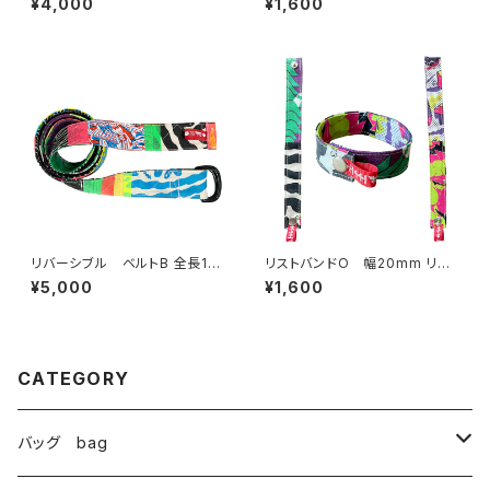
¥4,000
¥1,600
リバーシブル ベルトB 全長115
リストバンドO 幅20mm リバ
cm 幅3.8cm
ーシブル
¥5,000
¥1,600
CATEGORY
バッグ bag