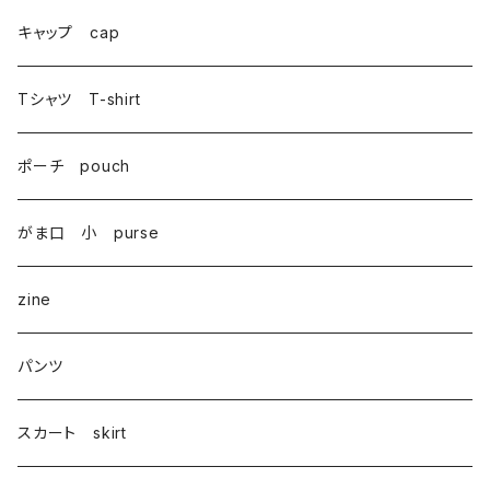
巾着 Drawstring
キャップ cap
Tシャツ T-shirt
ポーチ pouch
がま口 小 purse
zine
パンツ
スカート skirt