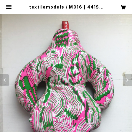
textilemodels / M016 | 441SH
OP