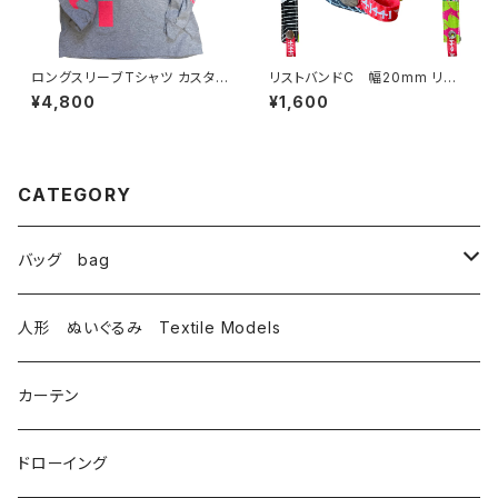
ロングスリーブTシャツ カスタム
リストバンドC 幅20mm リバ
プリントB GILDANのLサイズ
ーシブル
¥4,800
¥1,600
CATEGORY
バッグ bag
トートバッグ totebag
人形 ぬいぐるみ Textile Models
サコッシュ Sacoche
カーテン
がま口 大 mini bag
ドローイング