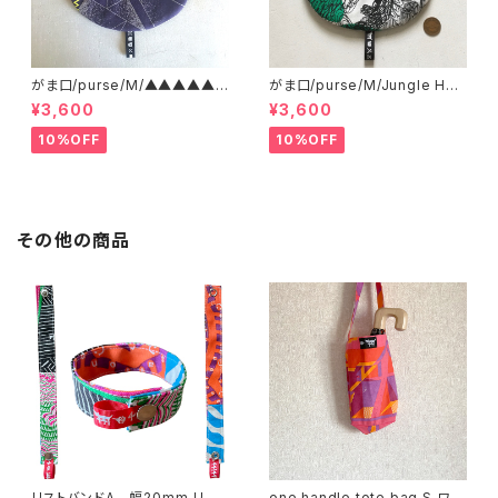
がま口/purse/M/▲▲▲▲▲?
がま口/purse/M/Jungle Her
▲▲▲ AB
e
¥3,600
¥3,600
10%OFF
10%OFF
その他の商品
リストバンドA 幅20mm リバ
one handle tote bag S ワン