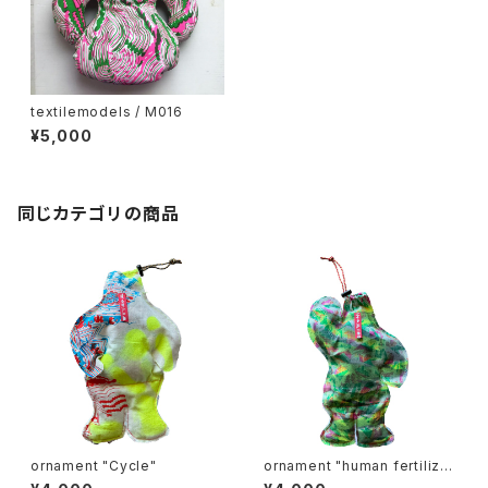
textilemodels / M016
¥5,000
同じカテゴリの商品
ornament "Cycle"
ornament "human fertilize
r"