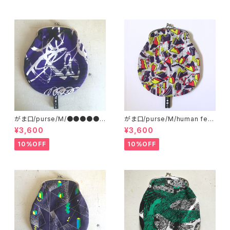
がま口/purse/M/●●●●●
がま口/purse/M/human ferti
●●●●
lizer
¥3,600
¥3,600
10%OFF
10%OFF