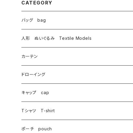
CATEGORY
バッグ bag
トートバッグ totebag
人形 ぬいぐるみ Textile Models
サコッシュ Sacoche
カーテン
がま口 大 mini bag
ドローイング
巾着 Drawstring
キャップ cap
Tシャツ T-shirt
ポーチ pouch