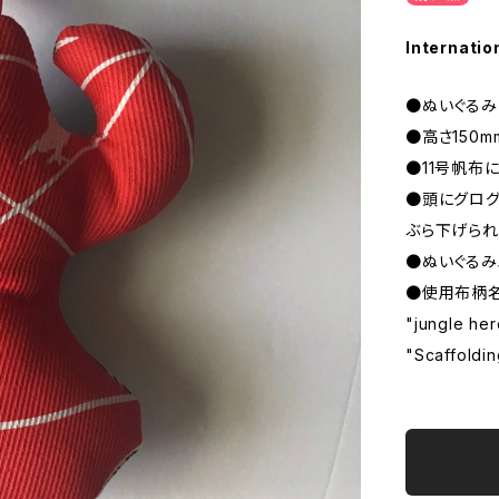
Internatio
●ぬいぐるみ
●高さ150m
●11号帆布
●頭にグログ
ぶら下げられ
●ぬいぐる
●使用布柄
"jungle he
"Scaffoldi