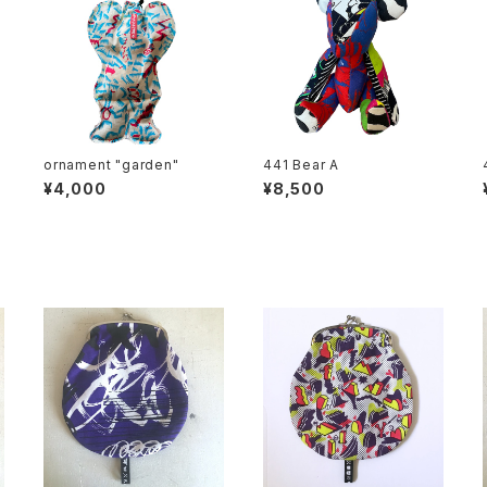
ornament "garden"
441 Bear A
¥4,000
¥8,500