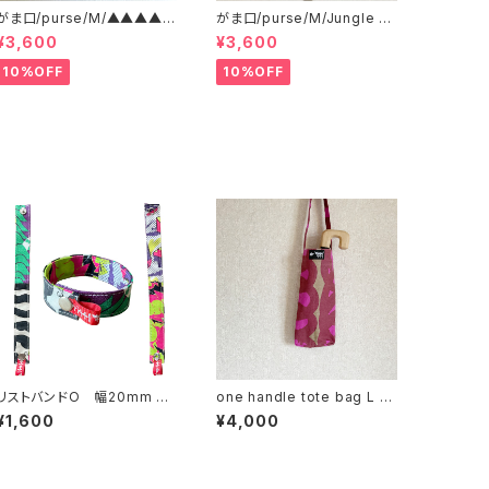
がま口/purse/M/▲▲▲▲
がま口/purse/M/Jungle H
▲?▲▲▲ AB
ere
¥3,600
¥3,600
10%OFF
10%OFF
リストバンドO 幅20mm リ
one handle tote bag L ワ
バーシブル
ンハンドル トートバッグ e
¥1,600
¥4,000