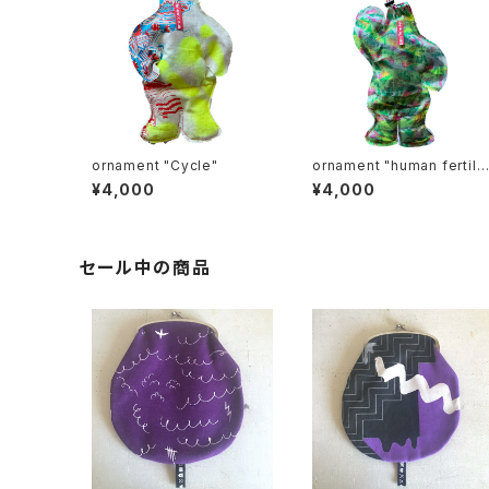
ornament "Cycle"
ornament "human fertiliz
er"
¥4,000
¥4,000
セール中の商品