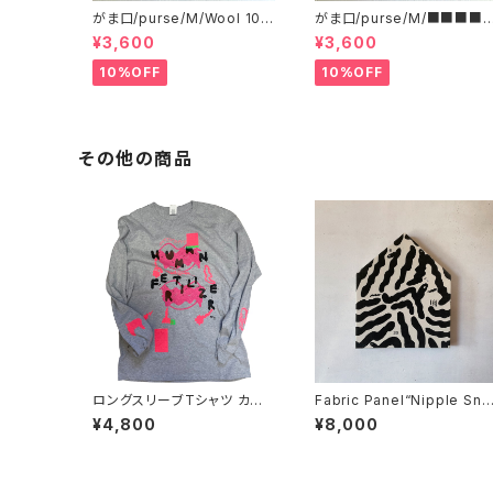
がま口/purse/M/Wool 10
がま口/purse/M/■■■■
0%
■■■ AB
¥3,600
¥3,600
10%OFF
10%OFF
その他の商品
ロングスリーブTシャツ カスタ
Fabric Panel“Nipple Sna
ムプリントB GILDANのLサ
ke”
¥4,800
¥8,000
イズ