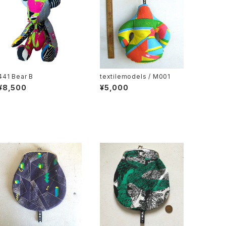
441 Bear B
textilemodels / M001
¥8,500
¥5,000