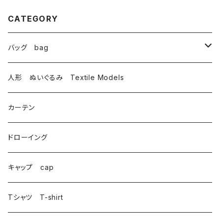
CATEGORY
バッグ bag
トートバッグ totebag
人形 ぬいぐるみ Textile Models
サコッシュ Sacoche
カーテン
がま口 大 mini bag
ドローイング
巾着 Drawstring
キャップ cap
Tシャツ T-shirt