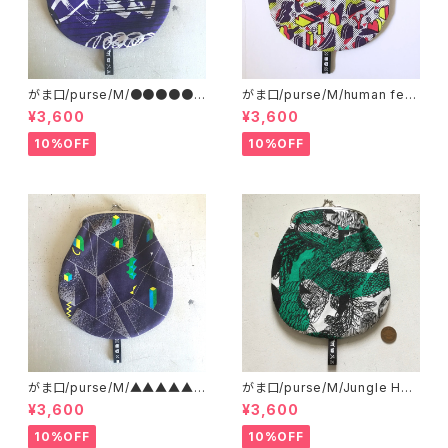
がま口/purse/M/●●●●●
がま口/purse/M/human ferti
●●●●
lizer
¥3,600
¥3,600
10%OFF
10%OFF
がま口/purse/M/▲▲▲▲▲?
がま口/purse/M/Jungle Her
▲▲▲ AB
e
¥3,600
¥3,600
10%OFF
10%OFF