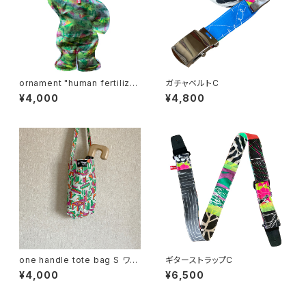
ornament "human fertilize
ガチャベルトC
r"
¥4,000
¥4,800
one handle tote bag S ワン
ギターストラップC
ハンドル トートバッグ e
¥4,000
¥6,500