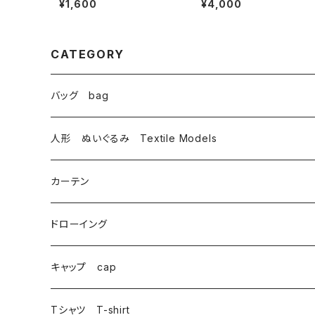
¥1,600
¥4,000
CATEGORY
バッグ bag
トートバッグ totebag
人形 ぬいぐるみ Textile Models
サコッシュ Sacoche
カーテン
がま口 大 mini bag
ドローイング
巾着 Drawstring
キャップ cap
Tシャツ T-shirt