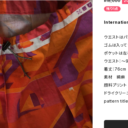
¥18,000
2
残り1点
Internatio
ウエストはパ
ゴムは入って
ポケットは左
ウエスト：～9
着丈：76cm
素材 綿麻
顔料プリント
ドライクリー
pattern tit