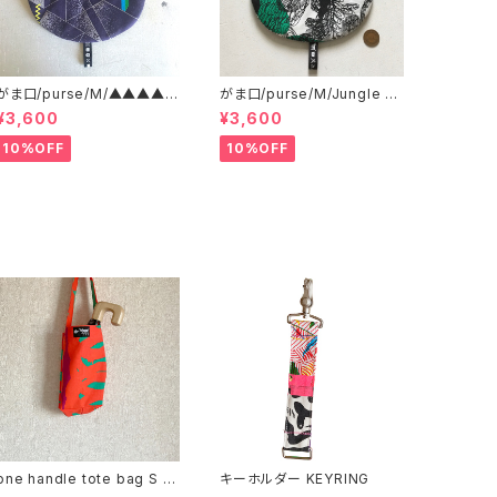
がま口/purse/M/▲▲▲▲
がま口/purse/M/Jungle H
▲?▲▲▲ AB
ere
¥3,600
¥3,600
10%OFF
10%OFF
one handle tote bag S ワ
キーホルダー KEYRING
ンハンドル トートバッグ c