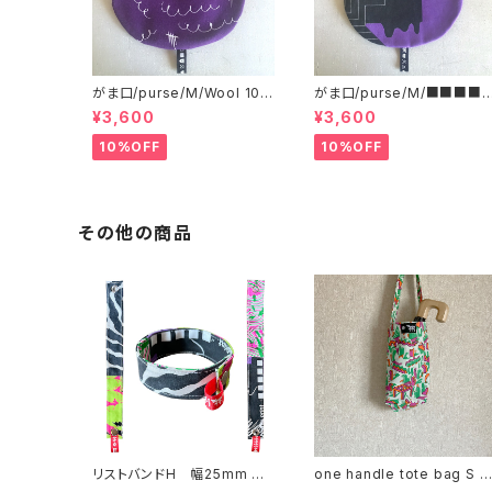
がま口/purse/M/Wool 10
がま口/purse/M/■■■■
0%
■■■ AB
¥3,600
¥3,600
10%OFF
10%OFF
その他の商品
リストバンドH 幅25mm リ
one handle tote bag S 
バーシブル
ンハンドル トートバッグ e