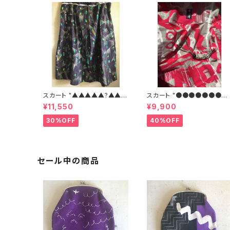
スカート "▲▲▲▲▲?▲▲
スカート "●●●●●●●●
▲"
●"R
¥11,550
¥9,900
30%OFF
40%OFF
セール中の商品