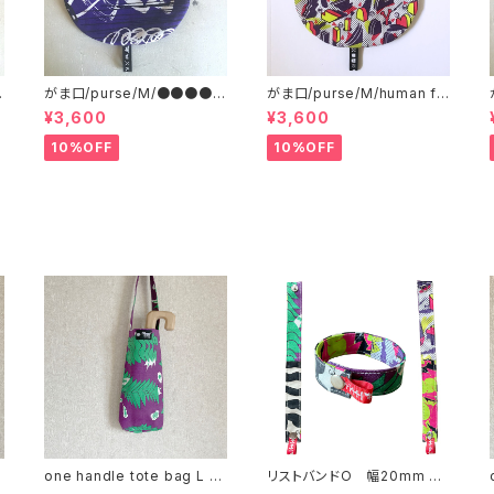
■
がま口/purse/M/●●●●●
がま口/purse/M/human fe
●●●●
rtilizer
¥3,600
¥3,600
10%OFF
10%OFF
ワ
one handle tote bag L ワ
リストバンドO 幅20mm リ
ンハンドル トートバッグ i
バーシブル