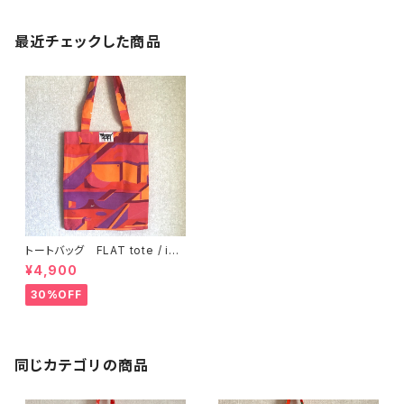
最近チェックした商品
トートバッグ FLAT tote / inl
ay
¥4,900
30%OFF
同じカテゴリの商品