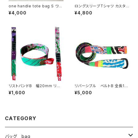
one handle tote bag S ワン
ロングスリーブTシャツ カスタム
ハンドル トートバッグ u
プリントD GILDANのSサイズ
¥4,000
¥4,800
リストバンドB 幅20mm リバ
リバーシブル ベルトB 全長115
ーシブル
cm 幅3.8cm
¥1,600
¥5,000
CATEGORY
バッグ bag