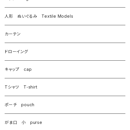
トートバッグ totebag
人形 ぬいぐるみ Textile Models
サコッシュ Sacoche
カーテン
がま口 大 mini bag
ドローイング
巾着 Drawstring
キャップ cap
Tシャツ T-shirt
ポーチ pouch
がま口 小 purse