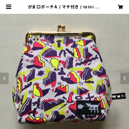
がま口ポーチA / マチ付き / mini ba
g / human fertilizer 01 | 441S
HOP