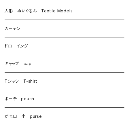
トートバッグ totebag
人形 ぬいぐるみ Textile Models
サコッシュ Sacoche
カーテン
がま口 大 mini bag
ドローイング
巾着 Drawstring
キャップ cap
Tシャツ T-shirt
ポーチ pouch
がま口 小 purse