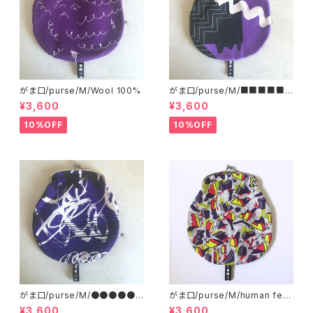
がま口/purse/M/Wool 100%
がま口/purse/M/■■■■■
■■■ AB
¥3,600
¥3,600
10%OFF
10%OFF
がま口/purse/M/●●●●●
がま口/purse/M/human ferti
●●●●
lizer
¥3,600
¥3,600