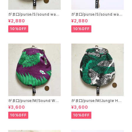
がま口/purse/S/sound wav
がま口/purse/S/sound wav
e
e B
¥2,880
¥2,880
10%OFF
10%OFF
がま口/purse/M/Sound Wav
がま口/purse/M/Jungle Her
e
e
¥3,600
¥3,600
10%OFF
10%OFF