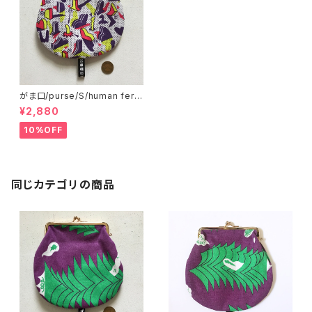
がま口/purse/S/human fertil
izer AB
¥2,880
10%OFF
同じカテゴリの商品