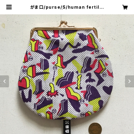
がま口/purse/S/human fertiliz
er AB | 441SHOP