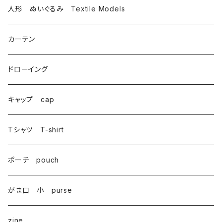
トートバッグ totebag
人形 ぬいぐるみ Textile Models
サコッシュ Sacoche
カーテン
がま口 大 mini bag
ドローイング
巾着 Drawstring
キャップ cap
Tシャツ T-shirt
ポーチ pouch
がま口 小 purse
zine