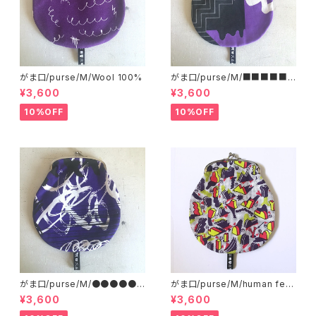
がま口/purse/M/Wool 100%
がま口/purse/M/■■■■■
■■■ AB
¥3,600
¥3,600
10%OFF
10%OFF
がま口/purse/M/●●●●●
がま口/purse/M/human ferti
●●●●
lizer
¥3,600
¥3,600