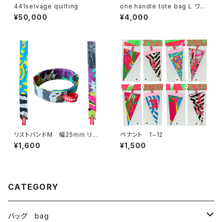
441selvage quilting
one handle tote bag L ワン
ハンドル トートバッグ f
¥50,000
¥4,000
リストバンドM 幅25mm リバ
ペナント 1~12
ーシブル
¥1,600
¥1,500
CATEGORY
バッグ bag