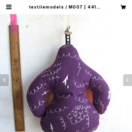
textilemodels / M007 | 441SH
OP