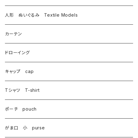
トートバッグ totebag
人形 ぬいぐるみ Textile Models
サコッシュ Sacoche
カーテン
がま口 大 mini bag
ドローイング
巾着 Drawstring
キャップ cap
Tシャツ T-shirt
ポーチ pouch
がま口 小 purse