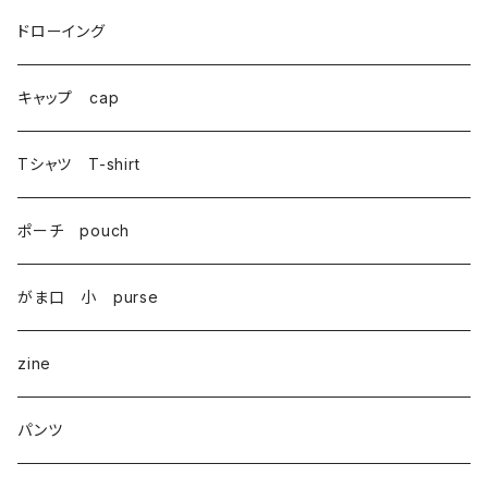
がま口 大 mini bag
ドローイング
巾着 Drawstring
キャップ cap
Tシャツ T-shirt
ポーチ pouch
がま口 小 purse
zine
パンツ