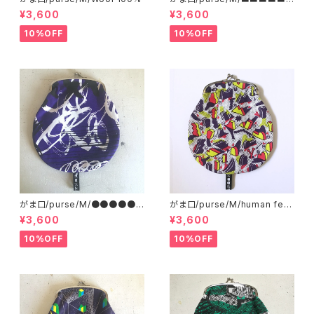
■■■ AB
¥3,600
¥3,600
10%OFF
10%OFF
がま口/purse/M/●●●●●
がま口/purse/M/human ferti
●●●●
lizer
¥3,600
¥3,600
10%OFF
10%OFF