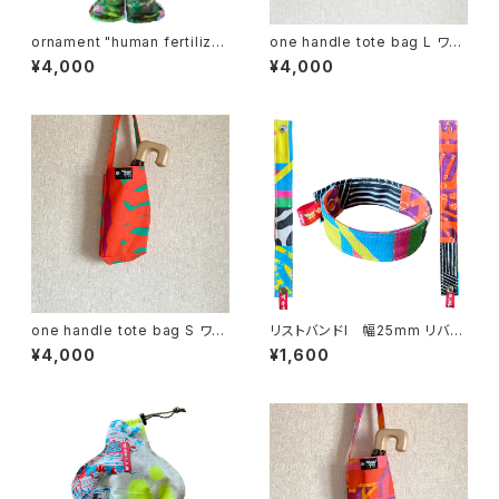
ornament "human fertilize
one handle tote bag L ワン
r"
ハンドル トートバッグ e
¥4,000
¥4,000
one handle tote bag S ワン
リストバンドI 幅25mm リバー
ハンドル トートバッグ c
シブル
¥4,000
¥1,600