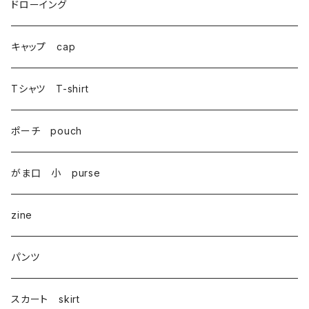
がま口 大 mini bag
ドローイング
巾着 Drawstring
キャップ cap
Tシャツ T-shirt
ポーチ pouch
がま口 小 purse
zine
パンツ
スカート skirt