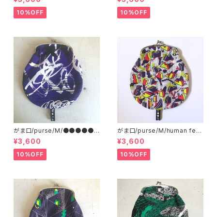
10%OFF
10%OFF
がま口/purse/M/●●●●●
がま口/purse/M/human ferti
●●●●
lizer
¥3,600
¥3,600
10%OFF
10%OFF