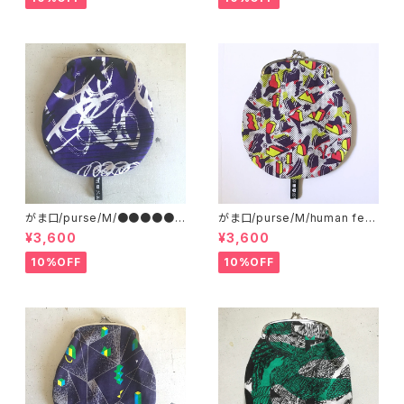
がま口/purse/M/●●●●●
がま口/purse/M/human ferti
●●●●
lizer
¥3,600
¥3,600
10%OFF
10%OFF