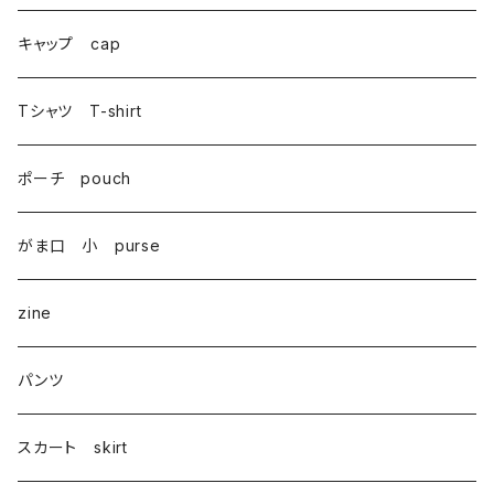
巾着 Drawstring
キャップ cap
Tシャツ T-shirt
ポーチ pouch
がま口 小 purse
zine
パンツ
スカート skirt