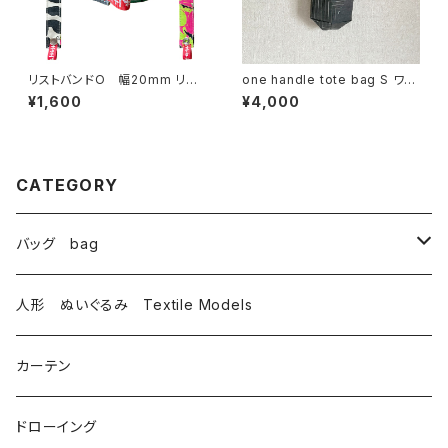
リストバンドO 幅20mm リバ
one handle tote bag S ワン
ーシブル
ハンドル トートバッグ s
¥1,600
¥4,000
CATEGORY
バッグ bag
トートバッグ totebag
人形 ぬいぐるみ Textile Models
サコッシュ Sacoche
カーテン
がま口 大 mini bag
ドローイング