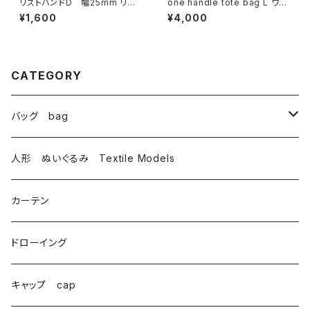
リストバンドD 幅25mm リバ
one handle tote bag L ワン
ーシブル
ハンドル トートバッグ e
¥1,600
¥4,000
CATEGORY
バッグ bag
トートバッグ totebag
人形 ぬいぐるみ Textile Models
サコッシュ Sacoche
カーテン
がま口 大 mini bag
ドローイング
巾着 Drawstring
キャップ cap