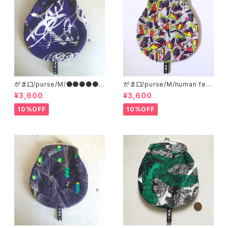
がま口/purse/M/●●●●●
がま口/purse/M/human ferti
●●●●
lizer
¥3,600
¥3,600
10%OFF
10%OFF