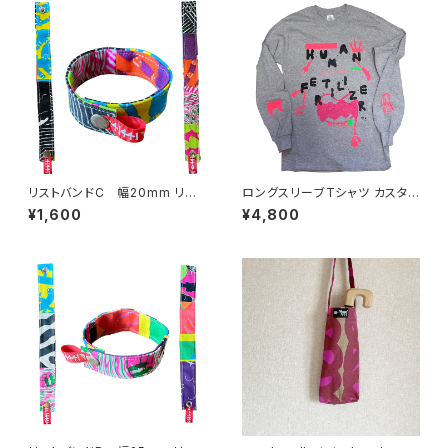
リストバンドC 幅20mm リバ
ロングスリーブTシャツ カスタム
ーシブル
プリントD GILDANのSサイズ
¥1,600
¥4,800