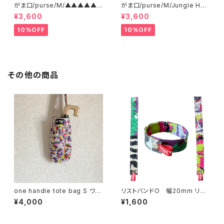
がま口/purse/M/▲▲▲▲▲?
がま口/purse/M/Jungle Her
▲▲▲ AB
e
¥3,600
¥3,600
10%OFF
10%OFF
その他の商品
one handle tote bag S ワン
リストバンドO 幅20mm リバ
ハンドル トートバッグ h
ーシブル
¥4,000
¥1,600