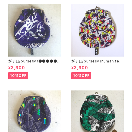
がま口/purse/M/●●●●●
がま口/purse/M/human ferti
●●●●
lizer
¥3,600
¥3,600
10%OFF
10%OFF