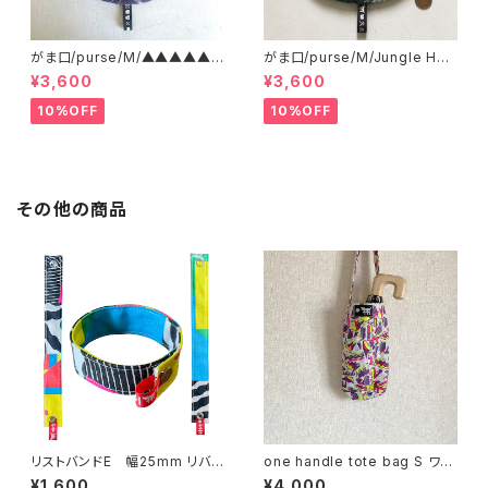
がま口/purse/M/▲▲▲▲▲?
がま口/purse/M/Jungle Her
▲▲▲ AB
e
¥3,600
¥3,600
10%OFF
10%OFF
その他の商品
リストバンドE 幅25mm リバ
one handle tote bag S ワン
ーシブル
ハンドル トートバッグ h
¥1,600
¥4,000