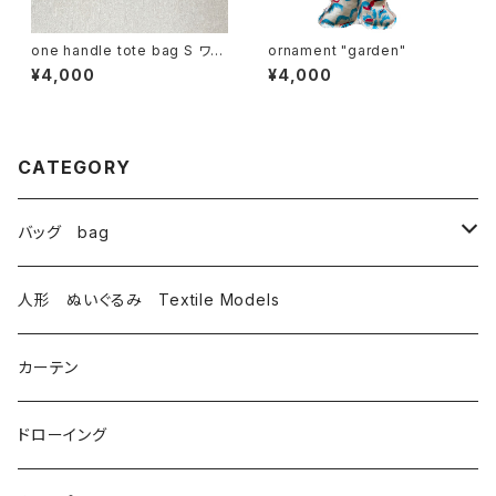
one handle tote bag S ワン
ornament "garden"
ハンドル トートバッグ u
¥4,000
¥4,000
CATEGORY
バッグ bag
トートバッグ totebag
人形 ぬいぐるみ Textile Models
サコッシュ Sacoche
カーテン
がま口 大 mini bag
ドローイング